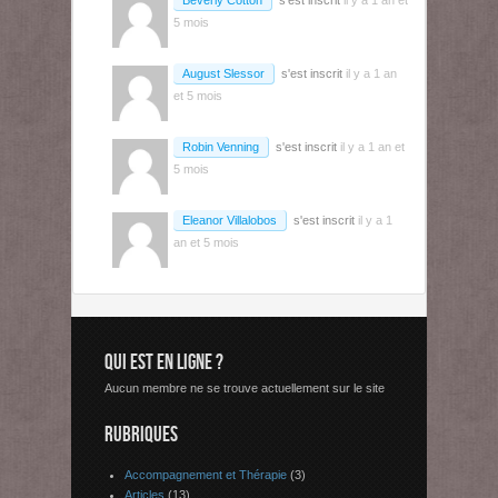
Beverly Cotton
s'est inscrit
il y a 1 an et
5 mois
August Slessor
s'est inscrit
il y a 1 an
et 5 mois
Robin Venning
s'est inscrit
il y a 1 an et
5 mois
Eleanor Villalobos
s'est inscrit
il y a 1
an et 5 mois
QUI EST EN LIGNE ?
Aucun membre ne se trouve actuellement sur le site
RUBRIQUES
Accompagnement et Thérapie
(3)
Articles
(13)