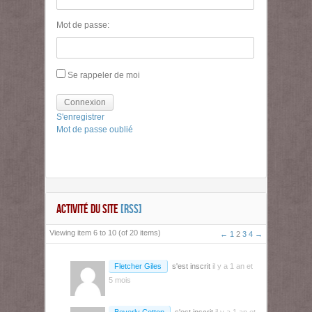
Mot de passe:
Se rappeler de moi
Connexion
S'enregistrer
Mot de passe oublié
ACTIVITÉ DU SITE
[RSS]
Viewing item 6 to 10 (of 20 items)
←
1
2
3
4
→
Fletcher Giles
s'est inscrit
il y a 1 an et
5 mois