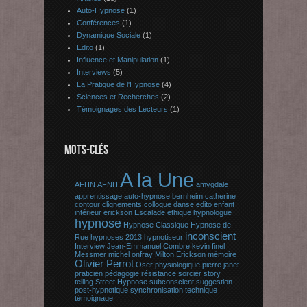
Auto-Hypnose
(1)
Conférences
(1)
Dynamique Sociale
(1)
Edito
(1)
Influence et Manipulation
(1)
Interviews
(5)
La Pratique de l'Hypnose
(4)
Sciences et Recherches
(2)
Témoignages des Lecteurs
(1)
MOTS-CLÉS
A la Une
AFHN
AFNH
amygdale
apprentissage
auto-hypnose
bernheim
catherine
contour
clignements
colloque
danse
edito
enfant
intérieur
erickson
Escalade
ethique
hypnologue
hypnose
Hypnose Classique
Hypnose de
inconscient
Rue
hypnoses 2013
hypnotiseur
Interview
Jean-Emmanuel Combre
kevin finel
Messmer
michel onfray
Milton Erickson
mémoire
Olivier Perrot
Oser
physiologique
pierre janet
praticien
pédagogie
résistance
sorcier
story
telling
Street Hypnose
subconscient
suggestion
post-hypnotique
synchronisation
technique
témoignage