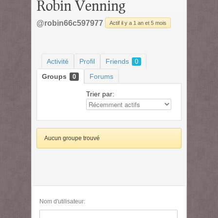
Robin Venning
@robin66c597977
Actif il y a 1 an et 5 mois
Activité
Profil
Friends
0
Groups
Forums
0
Trier par:
Aucun groupe trouvé
Nom d'utilisateur: