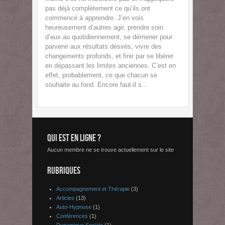
pas déjà complètement ce qu’ils ont
commencé à apprendre. J’en vois
heureusement d’autres agir, prendre soin
d’eux au quotidiennement, se démener pour
parvenir aux résultats désirés, vivre des
changements profonds, et finir par se libérer
en dépassant les limites anciennes. C’est en
effet, probablement, ce que chacun se
souhaite au fond. Encore faut-il s...
QUI EST EN LIGNE ?
Aucun membre ne se trouve actuellement sur le site
RUBRIQUES
Accompagnement et Thérapie
(3)
Articles
(13)
Auto-Hypnose
(1)
Conférences
(1)