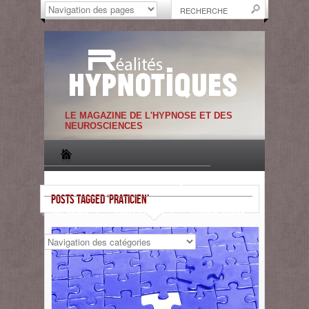
LE MAGAZINE DE L'HYPNOSE ET DES
NEUROSCIENCES
ACTIVITE DU SITE
RUBRIQUES
POSTS TAGGED ‘PRATICIEN’
MEMBRES
CATEGORIES
CONNEXION