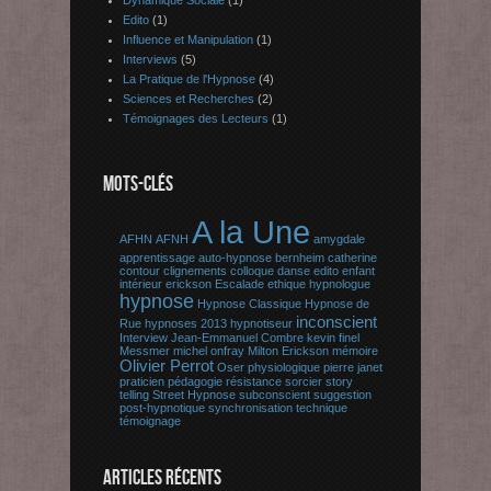
Dynamique Sociale
(1)
Edito
(1)
Influence et Manipulation
(1)
Interviews
(5)
La Pratique de l'Hypnose
(4)
Sciences et Recherches
(2)
Témoignages des Lecteurs
(1)
MOTS-CLÉS
A la Une
AFHN
AFNH
amygdale
apprentissage
auto-hypnose
bernheim
catherine
contour
clignements
colloque
danse
edito
enfant
intérieur
erickson
Escalade
ethique
hypnologue
hypnose
Hypnose Classique
Hypnose de
inconscient
Rue
hypnoses 2013
hypnotiseur
Interview
Jean-Emmanuel Combre
kevin finel
Messmer
michel onfray
Milton Erickson
mémoire
Olivier Perrot
Oser
physiologique
pierre janet
praticien
pédagogie
résistance
sorcier
story
telling
Street Hypnose
subconscient
suggestion
post-hypnotique
synchronisation
technique
témoignage
ARTICLES RÉCENTS