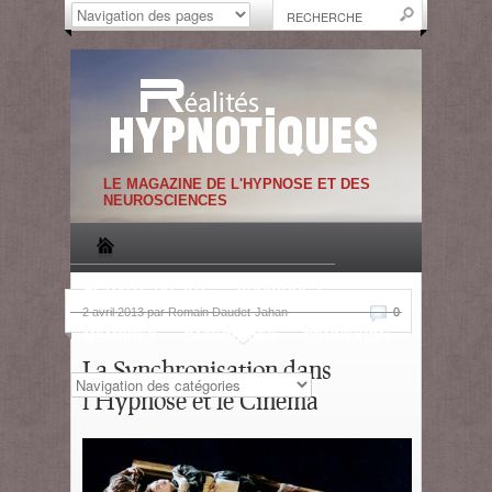
LE MAGAZINE DE L'HYPNOSE ET DES
NEUROSCIENCES
ACTIVITE DU SITE
RUBRIQUES
2 avril 2013 par Romain Daudet-Jahan
0
MEMBRES
CATEGORIES
CONNEXION
La Synchronisation dans
l’Hypnose et le Cinéma