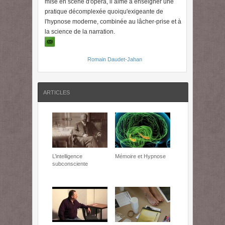
mise en scène d'opéra, il aime à enseigner une
pratique décomplexée quoiqu'exigeante de
l'hypnose moderne, combinée au lâcher-prise et à
la science de la narration.
Plus d'articles de
Romain Daudet-Jahan
»
ARTICLES
L’intelligence
Mémoire et Hypnose
subconsciente