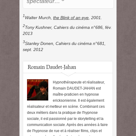
spectateur…
1
Walter Murch,
the Blink of an eye
, 2001.
2
Tony Kushner, Cahiers du cinéma n°686, fév.
2013
3­­
Stanley Donen, Cahiers du cinéma n°681,
sept. 2012
Romain Daudet-Jahan
Hypnothérapeute et réalisateur,
Romain DAUDET-JAHAN est
maître-praticien en hypnose
ericksonienne. Il est également
réalisateur et metteur en scène. Combinant ces
deux métiers dans la pratique de l'hypnose
sociale, il est passionné par le storytelling et la
communication sociale. Après des années à faire
de l'hypnose de rue et à réaliser films, clips et