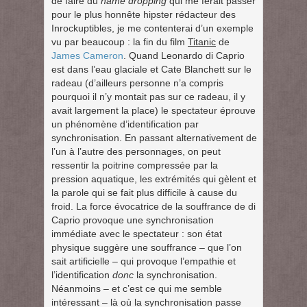
de faire du
name dropping
qui me ferait passer
pour le plus honnête hipster rédacteur des
Inrockuptibles, je me contenterai d’un exemple
vu par beaucoup : la fin du film
Titanic
de
James Cameron
. Quand Leonardo di Caprio
est dans l’eau glaciale et Cate Blanchett sur le
radeau (d’ailleurs personne n’a compris
pourquoi il n’y montait pas sur ce radeau, il y
avait largement la place) le spectateur éprouve
un phénomène d’identification par
synchronisation. En passant alternativement de
l’un à l’autre des personnages, on peut
ressentir la poitrine compressée par la
pression aquatique, les extrémités qui gèlent et
la parole qui se fait plus difficile à cause du
froid. La force évocatrice de la souffrance de di
Caprio provoque une synchronisation
immédiate avec le spectateur : son état
physique suggère une souffrance – que l’on
sait artificielle – qui provoque l’empathie et
l’identification
donc
la synchronisation.
Néanmoins – et c’est ce qui me semble
intéressant – là où la synchronisation passe