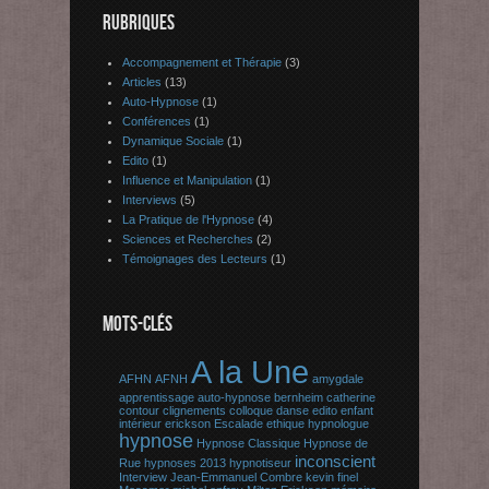
RUBRIQUES
Accompagnement et Thérapie
(3)
Articles
(13)
Auto-Hypnose
(1)
Conférences
(1)
Dynamique Sociale
(1)
Edito
(1)
Influence et Manipulation
(1)
Interviews
(5)
La Pratique de l'Hypnose
(4)
Sciences et Recherches
(2)
Témoignages des Lecteurs
(1)
MOTS-CLÉS
A la Une
AFHN
AFNH
amygdale
apprentissage
auto-hypnose
bernheim
catherine
contour
clignements
colloque
danse
edito
enfant
intérieur
erickson
Escalade
ethique
hypnologue
hypnose
Hypnose Classique
Hypnose de
inconscient
Rue
hypnoses 2013
hypnotiseur
Interview
Jean-Emmanuel Combre
kevin finel