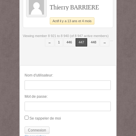
Thierry BARRIERE
Actif il y a 13 ans et 4 mois
Viewing member 8 921 to 8 940 (of 8 947 active members)
…
←
1
446
447
448
→
Nom d'utilisateur:
Mot de passe:
Se rappeler de moi
Connexion