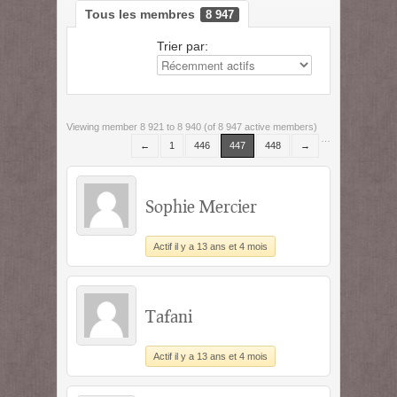
Tous les membres
8 947
Trier par:
Viewing member 8 921 to 8 940 (of 8 947 active members)
…
←
1
446
447
448
→
Sophie Mercier
Actif il y a 13 ans et 4 mois
Tafani
Actif il y a 13 ans et 4 mois