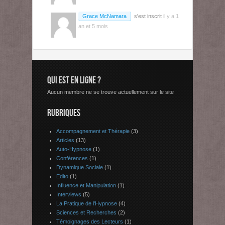
Grace McNamara
s'est inscrit
il y a 1
an et 5 mois
QUI EST EN LIGNE ?
Aucun membre ne se trouve actuellement sur le site
RUBRIQUES
Accompagnement et Thérapie
(3)
Articles
(13)
Auto-Hypnose
(1)
Conférences
(1)
Dynamique Sociale
(1)
Edito
(1)
Influence et Manipulation
(1)
Interviews
(5)
La Pratique de l'Hypnose
(4)
Sciences et Recherches
(2)
Témoignages des Lecteurs
(1)