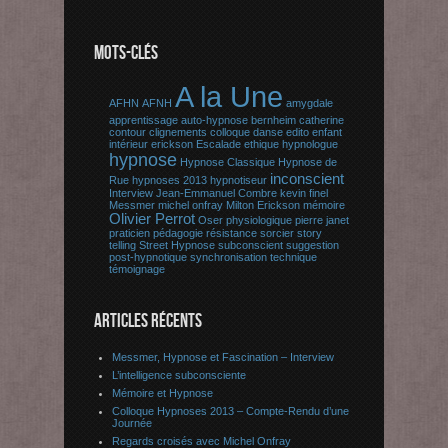
MOTS-CLÉS
A la Une
AFHN
AFNH
amygdale
apprentissage
auto-hypnose
bernheim
catherine
contour
clignements
colloque
danse
edito
enfant
intérieur
erickson
Escalade
ethique
hypnologue
hypnose
Hypnose Classique
Hypnose de
inconscient
Rue
hypnoses 2013
hypnotiseur
Interview
Jean-Emmanuel Combre
kevin finel
Messmer
michel onfray
Milton Erickson
mémoire
Olivier Perrot
Oser
physiologique
pierre janet
praticien
pédagogie
résistance
sorcier
story
telling
Street Hypnose
subconscient
suggestion
post-hypnotique
synchronisation
technique
témoignage
ARTICLES RÉCENTS
Messmer, Hypnose et Fascination – Interview
L’intelligence subconsciente
Mémoire et Hypnose
Colloque Hypnoses 2013 – Compte-Rendu d’une
Journée
Regards croisés avec Michel Onfray