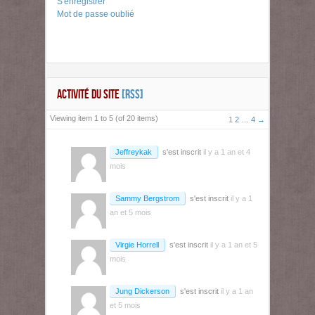
S'enregistrer
Mot de passe oublié
ACTIVITÉ DU SITE
[RSS]
Viewing item 1 to 5 (of 20 items)
1
2
…
4
→
Jeffreykak
s'est inscrit
il y a 1 an et 4
mois
Sammy Bergstrom
s'est inscrit
il y a 1
an et 5 mois
Virgie Horrell
s'est inscrit
il y a 1 an et 5
mois
Jung Dickerson
s'est inscrit
il y a 1 an
et 5 mois