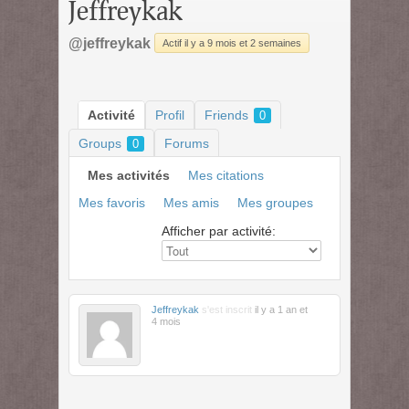
Jeffreykak
@jeffreykak
Actif il y a 9 mois et 2 semaines
Activité
Profil
Friends
0
Groups
Forums
0
Mes activités
Mes citations
Mes favoris
Mes amis
Mes groupes
Afficher par activité:
Jeffreykak
s'est inscrit
il y a 1 an et
4 mois