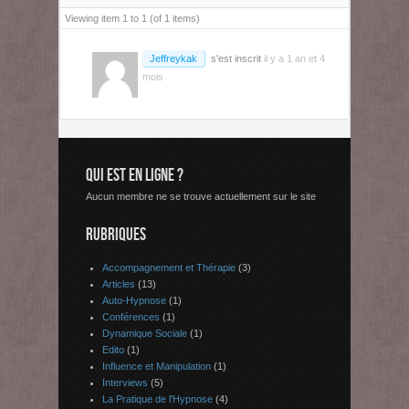
Viewing item 1 to 1 (of 1 items)
Jeffreykak
s'est inscrit
il y a 1 an et 4
mois
QUI EST EN LIGNE ?
Aucun membre ne se trouve actuellement sur le site
RUBRIQUES
Accompagnement et Thérapie
(3)
Articles
(13)
Auto-Hypnose
(1)
Conférences
(1)
Dynamique Sociale
(1)
Edito
(1)
Influence et Manipulation
(1)
Interviews
(5)
La Pratique de l'Hypnose
(4)