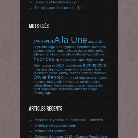
Sciences et Recherches
(2)
Témoignages des Lecteurs
(1)
MOTS-CLÉS
A la Une
AFHN
AFNH
amygdale
apprentissage
auto-hypnose
bernheim
catherine
contour
clignements
colloque
danse
edito
enfant
intérieur
erickson
Escalade
ethique
hypnologue
hypnose
Hypnose Classique
Hypnose de
inconscient
Rue
hypnoses 2013
hypnotiseur
Interview
Jean-Emmanuel Combre
kevin finel
Messmer
michel onfray
Milton Erickson
mémoire
Olivier Perrot
Oser
physiologique
pierre janet
praticien
pédagogie
résistance
sorcier
story
telling
Street Hypnose
subconscient
suggestion
post-hypnotique
synchronisation
technique
témoignage
ARTICLES RÉCENTS
Messmer, Hypnose et Fascination – Interview
L’intelligence subconsciente
Mémoire et Hypnose
Colloque Hypnoses 2013 – Compte-Rendu d’une