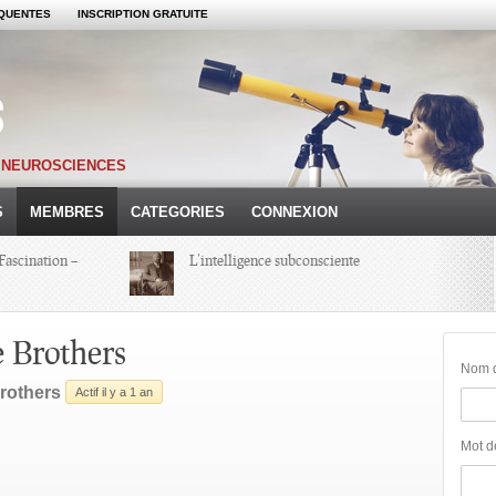
QUENTES
INSCRIPTION GRATUITE
S NEUROSCIENCES
S
MEMBRES
CATEGORIES
CONNEXION
Fascination –
L’intelligence subconsciente
Colloque Hypnoses 2013 – Compte-
e Brothers
Rendu d’une Journée
Nom d'
rothers
Actif il y a 1 an
Michel Onfray
Mot d