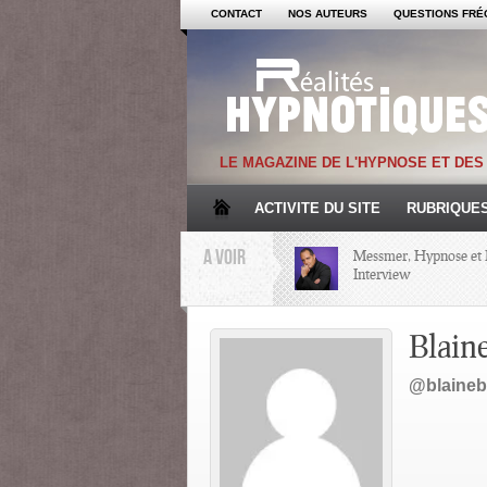
CONTACT
NOS AUTEURS
QUESTIONS FRÉ
LE MAGAZINE DE L'HYPNOSE ET DE
ACTIVITE DU SITE
RUBRIQUE
A VOIR
Messmer, Hypnose et 
Interview
Mémoire et Hypnose
Blain
@blaineb
Regards croisés avec 