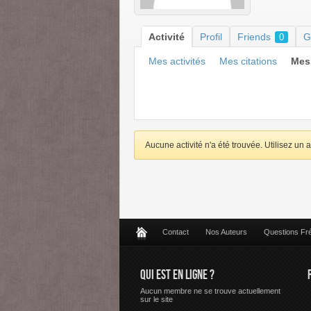
Activité
Profil
Friends
G
0
Mes activités
Mes citations
Mes 
Aucune activité n'a été trouvée. Utilisez un a
Contact
Nos Auteurs
Questions Fr
QUI EST EN LIGNE ?
Aucun membre ne se trouve actuellement
sur le site