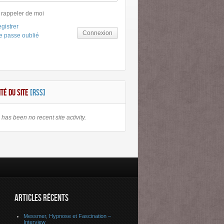
 rappeler de moi
gistrer
Connexion
e passe oublié
ITÉ DU SITE
[RSS]
has been no recent site activity.
ARTICLES RÉCENTS
Messmer, Hypnose et Fascination –
Interview