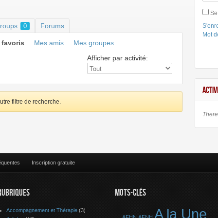
Se
roups
Forums
0
S'enre
Mot d
favoris
Mes amis
Mes groupes
Afficher par activité:
ACTIV
utre filtre de recherche.
There 
équentes
Inscription gratuite
RUBRIQUES
MOTS-CLÉS
A la Une
Accompagnement et Thérapie
(3)
AFHN
AFNH