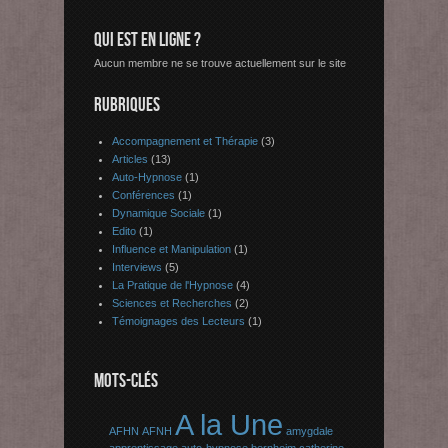
QUI EST EN LIGNE ?
Aucun membre ne se trouve actuellement sur le site
RUBRIQUES
Accompagnement et Thérapie
(3)
Articles
(13)
Auto-Hypnose
(1)
Conférences
(1)
Dynamique Sociale
(1)
Edito
(1)
Influence et Manipulation
(1)
Interviews
(5)
La Pratique de l'Hypnose
(4)
Sciences et Recherches
(2)
Témoignages des Lecteurs
(1)
MOTS-CLÉS
A la Une
AFHN
AFNH
amygdale