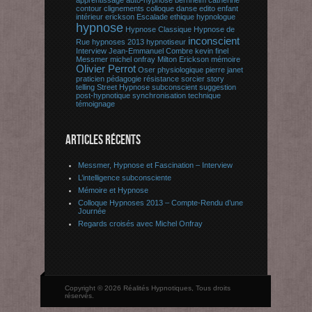
apprentissage
auto-hypnose
bernheim
catherine
contour
clignements
colloque
danse
edito
enfant
intérieur
erickson
Escalade
ethique
hypnologue
hypnose
Hypnose Classique
Hypnose de
inconscient
Rue
hypnoses 2013
hypnotiseur
Interview
Jean-Emmanuel Combre
kevin finel
Messmer
michel onfray
Milton Erickson
mémoire
Olivier Perrot
Oser
physiologique
pierre janet
praticien
pédagogie
résistance
sorcier
story
telling
Street Hypnose
subconscient
suggestion
post-hypnotique
synchronisation
technique
témoignage
ARTICLES RÉCENTS
Messmer, Hypnose et Fascination – Interview
L’intelligence subconsciente
Mémoire et Hypnose
Colloque Hypnoses 2013 – Compte-Rendu d’une
Journée
Regards croisés avec Michel Onfray
Copyright © 2026 Réalités Hypnotiques, Tous droits
réservés.