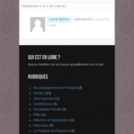
Viewing item 1 to 1 (of 1 items)
Carrie Blevins
s'est inscrit
il y a 1 an et
7 mois
QUI EST EN LIGNE ?
Aucun membre ne se trouve actuellement sur le site
RUBRIQUES
Accompagnement et Thérapie
(3)
Articles
(13)
Auto-Hypnose
(1)
Conférences
(1)
Dynamique Sociale
(1)
Edito
(1)
Influence et Manipulation
(1)
Interviews
(5)
La Pratique de l'Hypnose
(4)