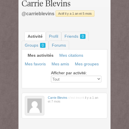
Carrie Blevins
@carrieblevins
Actif il y a 1 an et 5 mois
Activité
Profil
Friends
0
Groups
Forums
0
Mes activités
Mes citations
Mes favoris
Mes amis
Mes groupes
Afficher par activité:
Carrie Blevins
s'est inscrit
il y a 1 an
et 7 mois