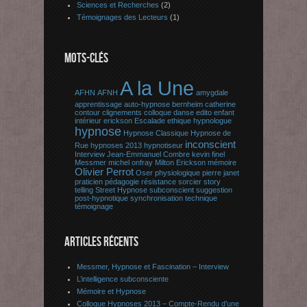
Sciences et Recherches
(2)
Témoignages des Lecteurs
(1)
MOTS-CLÉS
A la Une
AFHN
AFNH
amygdale
apprentissage
auto-hypnose
bernheim
catherine
contour
clignements
colloque
danse
edito
enfant
intérieur
erickson
Escalade
ethique
hypnologue
hypnose
Hypnose Classique
Hypnose de
inconscient
Rue
hypnoses 2013
hypnotiseur
Interview
Jean-Emmanuel Combre
kevin finel
Messmer
michel onfray
Milton Erickson
mémoire
Olivier Perrot
Oser
physiologique
pierre janet
praticien
pédagogie
résistance
sorcier
story
telling
Street Hypnose
subconscient
suggestion
post-hypnotique
synchronisation
technique
témoignage
ARTICLES RÉCENTS
Messmer, Hypnose et Fascination – Interview
L’intelligence subconsciente
Mémoire et Hypnose
Colloque Hypnoses 2013 – Compte-Rendu d’une