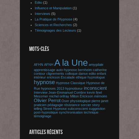
Edito
(1)
Influence et Manipulation
(1)
Interviews
(5)
La Pratique de l'Hypnose
(4)
Sciences et Recherches
(2)
Témoignages des Lecteurs
(1)
MOTS-CLÉS
A la Une
AFHN
AFNH
amygdale
apprentissage
auto-hypnose
bernheim
catherine
contour
clignements
colloque
danse
edito
enfant
intérieur
erickson
Escalade
ethique
hypnologue
hypnose
Hypnose Classique
Hypnose de
inconscient
Rue
hypnoses 2013
hypnotiseur
Interview
Jean-Emmanuel Combre
kevin finel
Messmer
michel onfray
Milton Erickson
mémoire
Olivier Perrot
Oser
physiologique
pierre janet
praticien
pédagogie
résistance
sorcier
story
telling
Street Hypnose
subconscient
suggestion
post-hypnotique
synchronisation
technique
témoignage
ARTICLES RÉCENTS