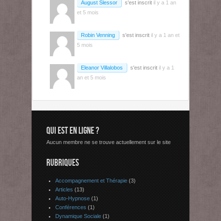
August Slessor
s'est inscrit
il y a 1 an
et 5 mois
Robin Venning
s'est inscrit
il y a 1 an et
5 mois
Eleanor Villalobos
s'est inscrit
il y a 1
an et 5 mois
QUI EST EN LIGNE ?
Aucun membre ne se trouve actuellement sur le site
RUBRIQUES
Accompagnement et Thérapie
(3)
Articles
(13)
Auto-Hypnose
(1)
Conférences
(1)
Dynamique Sociale
(1)