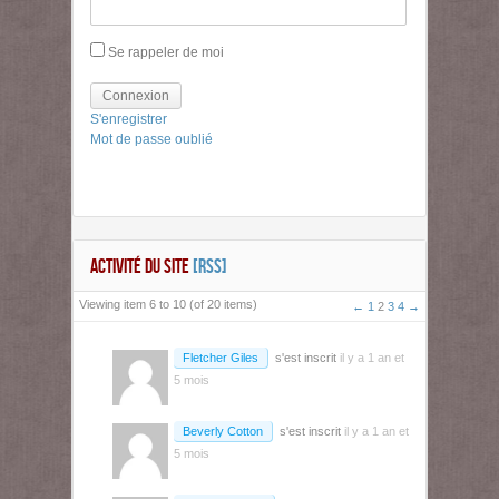
Se rappeler de moi
Connexion
S'enregistrer
Mot de passe oublié
ACTIVITÉ DU SITE
[RSS]
Viewing item 6 to 10 (of 20 items)
←
1
2
3
4
→
Fletcher Giles
s'est inscrit
il y a 1 an et
5 mois
Beverly Cotton
s'est inscrit
il y a 1 an et
5 mois