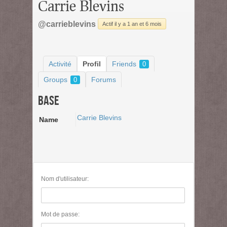
Carrie Blevins
@carrieblevins
Actif il y a 1 an et 6 mois
Activité
Profil
Friends
0
Groups
Forums
0
Base
Carrie Blevins
Name
Nom d'utilisateur:
Mot de passe: