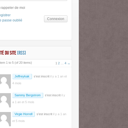
 rappeler de moi
gistrer
Connexion
e passe oublié
ITÉ DU SITE
[RSS]
tem 1 to 5 (of 20 items)
1
2
…
4
→
Jeffreykak
s'est inscrit
il y a 1 an et
4 mois
Sammy Bergstrom
s'est inscrit
il y
a 1 an et 5 mois
Virgie Horrell
s'est inscrit
il y a 1 an
et 5 mois