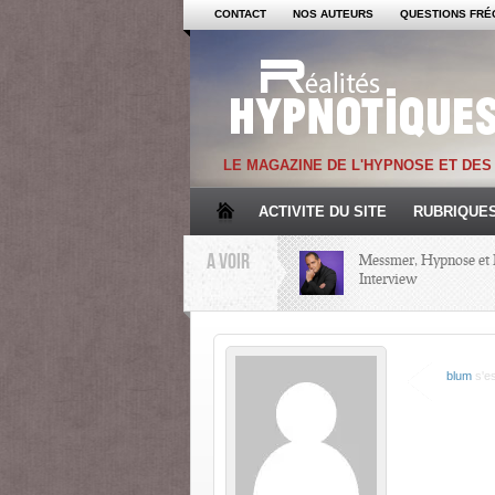
CONTACT
NOS AUTEURS
QUESTIONS FRÉ
LE MAGAZINE DE L'HYPNOSE ET DE
ACTIVITE DU SITE
RUBRIQUE
A VOIR
Messmer, Hypnose et 
Interview
Mémoire et Hypnose
blum
s'es
Regards croisés avec 