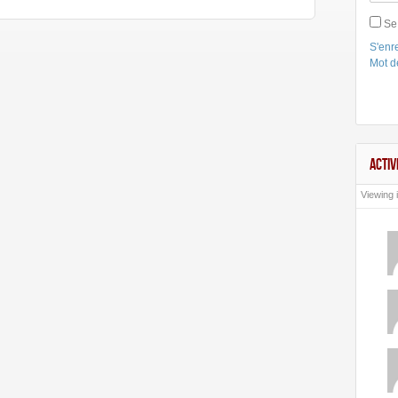
Se
S'enre
Mot d
ACTIV
Viewing i