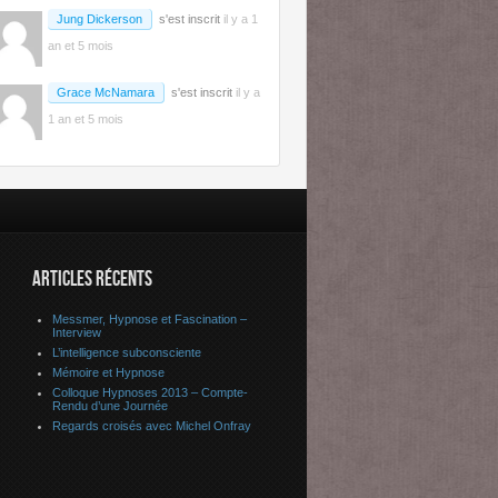
Jung Dickerson
s'est inscrit
il y a 1
an et 5 mois
Grace McNamara
s'est inscrit
il y a
1 an et 5 mois
ARTICLES RÉCENTS
Messmer, Hypnose et Fascination –
Interview
L’intelligence subconsciente
Mémoire et Hypnose
Colloque Hypnoses 2013 – Compte-
Rendu d’une Journée
Regards croisés avec Michel Onfray