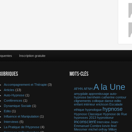
équentes
Inscription gratuite
RUBRIQUES
MOTS-CLÉS
A la Une
Accompagnement et Thérapie
(3)
AFHN
AFNH
Articles
(13)
amygdale
apprentissage
auto-
Auto-Hypnose
(1)
hypnose
bernheim
catherine contour
Conférences
(1)
clignements
colloque
danse
edito
enfant intérieur
erickson
Escalade
Dynamique Sociale
(1)
hypnose
ethique
hypnologue
Edito
(1)
Hypnose Classique
Hypnose de Rue
Influence et Manipulation
(1)
hypnoses 2013
hypnotiseur
inconscient
Interviews
(5)
Interview
Jean-
Emmanuel Combre
kevin finel
La Pratique de l'Hypnose
(4)
Messmer
michel onfray
Milton