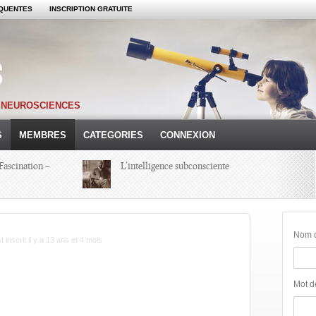
QUENTES
INSCRIPTION GRATUITE
S NEUROSCIENCES
S
MEMBRES
CATEGORIES
CONNEXION
Fascination –
L’intelligence subconsciente
Colloque Hypnoses 2013 – Compte-
Rendu d’une Journée
Nom d'
t inscrit
il y a 13 ans et 4 mois
Michel Onfray
Mot d