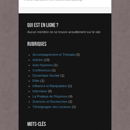
QUI EST EN LIGNE ?
Aucun membre ne se trouve actuellement sur le site
RUBRIQUES
Accompagnement et Thérapie
(3)
Articles
(13)
Auto-Hypnose
(1)
Conférences
(1)
Dynamique Sociale
(1)
Edito
(1)
Influence et Manipulation
(1)
Interviews
(5)
La Pratique de l'Hypnose
(4)
Sciences et Recherches
(2)
Témoignages des Lecteurs
(1)
MOTS-CLÉS