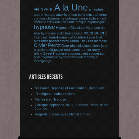
A la Une
AFHN
AFNH
amygdale
apprentissage
auto-hypnose
bernheim
catherine
contour
clignements
colloque
danse
edito
enfant
intérieur
erickson
Escalade
ethique
hypnologue
hypnose
Hypnose Classique
Hypnose de
inconscient
Rue
hypnoses 2013
hypnotiseur
Interview
Jean-Emmanuel Combre
kevin finel
Messmer
michel onfray
Milton Erickson
mémoire
Olivier Perrot
Oser
physiologique
pierre janet
praticien
pédagogie
résistance
sorcier
story
telling
Street Hypnose
subconscient
suggestion
post-hypnotique
synchronisation
technique
témoignage
ARTICLES RÉCENTS
Messmer, Hypnose et Fascination – Interview
L’intelligence subconsciente
Mémoire et Hypnose
Colloque Hypnoses 2013 – Compte-Rendu d’une
Journée
Regards croisés avec Michel Onfray