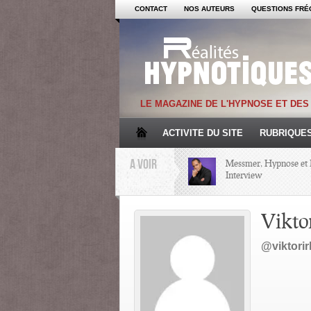
CONTACT
NOS AUTEURS
QUESTIONS FRÉ
LE MAGAZINE DE L'HYPNOSE ET DE
ACTIVITE DU SITE
RUBRIQUE
A VOIR
Messmer, Hypnose et 
Interview
Mémoire et Hypnose
Viktor
@viktori
Regards croisés avec 