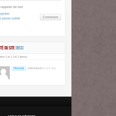
 rappeler de moi
gistrer
Connexion
e passe oublié
ITÉ DU SITE
[RSS]
tem 1 to 1 (of 1 items)
Viktoriulj
s'est inscrit
il y a 5 ans