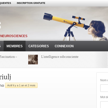
QUENTES
INSCRIPTION GRATUITE
S NEUROSCIENCES
S
MEMBRES
CATEGORIES
CONNEXION
Fascination –
L’intelligence subconsciente
Colloque Hypnoses 2013 – Compte-
iulj
Rendu d’une Journée
Nom d'
rho
Actif il y a 1 an et 2 mois
Michel Onfray
Mot d