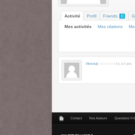
Activité
Profil
Friends
G
0
Mes activités
Mes citations
Mes
Viktoriulj
s'est inscrit
il y a 5 ans
Contact
Nos Auteurs
Questions Fr