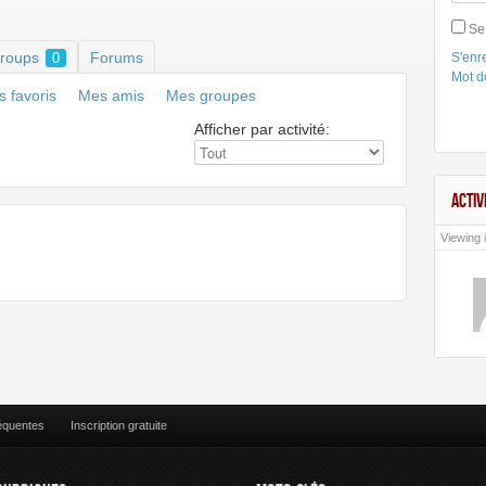
Se
roups
Forums
0
S'enre
Mot d
 favoris
Mes amis
Mes groupes
Afficher par activité:
ACTIV
Viewing i
équentes
Inscription gratuite