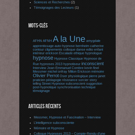
Sciences et Recherches
(2)
Témoignages des Lecteurs
(1)
MOTS-CLÉS
A la Une
AFHN
AFNH
amygdale
apprentissage
auto-hypnose
bernheim
catherine
contour
clignements
colloque
danse
edito
enfant
intérieur
erickson
Escalade
ethique
hypnologue
hypnose
Hypnose Classique
Hypnose de
inconscient
Rue
hypnoses 2013
hypnotiseur
Interview
Jean-Emmanuel Combre
kevin finel
Messmer
michel onfray
Milton Erickson
mémoire
Olivier Perrot
Oser
physiologique
pierre janet
praticien
pédagogie
résistance
sorcier
story
telling
Street Hypnose
subconscient
suggestion
post-hypnotique
synchronisation
technique
témoignage
ARTICLES RÉCENTS
Messmer, Hypnose et Fascination – Interview
L’intelligence subconsciente
Mémoire et Hypnose
Colloque Hypnoses 2013 – Compte-Rendu d’une