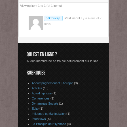
Viewing item 1 to 1 (of 1 items)
Viktorivzp
s'est inscrit
il y a 4 ans et 7
mois
QUI EST EN LIGNE ?
Aucun membre ne se trouve actuellement sur le site
RUBRIQUES
Accompagnement et Thérapie
(3)
Articles
(13)
Auto-Hypnose
(1)
Conférences
(1)
Dynamique Sociale
(1)
Edito
(1)
Influence et Manipulation
(1)
Interviews
(5)
La Pratique de l'Hypnose
(4)