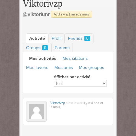
Viktorivzp
@viktoriunr
Actif il y a 1 an et 2 mois
Activité
Profil
Friends
0
Groups
Forums
0
Mes activités
Mes citations
Mes favoris
Mes amis
Mes groupes
Afficher par activité:
Viktorivzp
s'est inscrit
il y a 4 ans et
7 mois