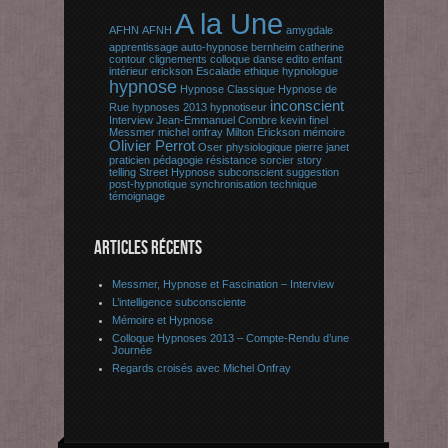
A la Une
AFHN
AFNH
amygdale
apprentissage
auto-hypnose
bernheim
catherine
contour
clignements
colloque
danse
edito
enfant
intérieur
erickson
Escalade
ethique
hypnologue
hypnose
Hypnose Classique
Hypnose de
inconscient
Rue
hypnoses 2013
hypnotiseur
Interview
Jean-Emmanuel Combre
kevin finel
Messmer
michel onfray
Milton Erickson
mémoire
Olivier Perrot
Oser
physiologique
pierre janet
praticien
pédagogie
résistance
sorcier
story
telling
Street Hypnose
subconscient
suggestion
post-hypnotique
synchronisation
technique
témoignage
ARTICLES RÉCENTS
Messmer, Hypnose et Fascination – Interview
L’intelligence subconsciente
Mémoire et Hypnose
Colloque Hypnoses 2013 – Compte-Rendu d’une
Journée
Regards croisés avec Michel Onfray