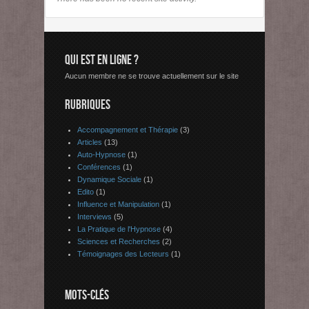
QUI EST EN LIGNE ?
Aucun membre ne se trouve actuellement sur le site
RUBRIQUES
Accompagnement et Thérapie
(3)
Articles
(13)
Auto-Hypnose
(1)
Conférences
(1)
Dynamique Sociale
(1)
Edito
(1)
Influence et Manipulation
(1)
Interviews
(5)
La Pratique de l'Hypnose
(4)
Sciences et Recherches
(2)
Témoignages des Lecteurs
(1)
MOTS-CLÉS