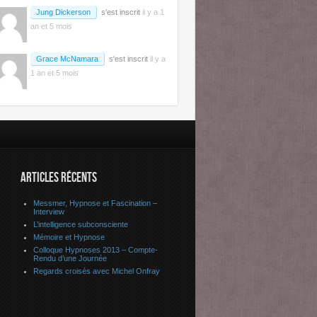
Jung Dickerson
s'est inscrit
il y a 1
an et 5 mois
Grace McNamara
s'est inscrit
il y a
1 an et 5 mois
ARTICLES RÉCENTS
Messmer, Hypnose et Fascination –
Interview
L’intelligence subconsciente
Mémoire et Hypnose
Colloque Hypnoses 2013 – Compte-
Rendu d’une Journée
Regards croisés avec Michel Onfray