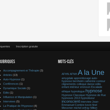
équentes
Inscription gratuite
RUBRIQUES
MOTS-CLÉS
A la Une
Accompagnement et Thérapie
(3)
AFHN
AFNH
Articles
(13)
amygdale
apprentissage
auto-
Auto-Hypnose
(1)
hypnose
bernheim
catherine contour
Conférences
(1)
clignements
colloque
danse
edito
enfant intérieur
erickson
Escalade
Dynamique Sociale
(1)
hypnose
ethique
hypnologue
Edito
(1)
Hypnose Classique
Hypnose de Rue
Influence et Manipulation
(1)
hypnoses 2013
hypnotiseur
inconscient
Interviews
(5)
Interview
Jean-
Emmanuel Combre
kevin finel
La Pratique de l'Hypnose
(4)
Messmer
michel onfray
Milton