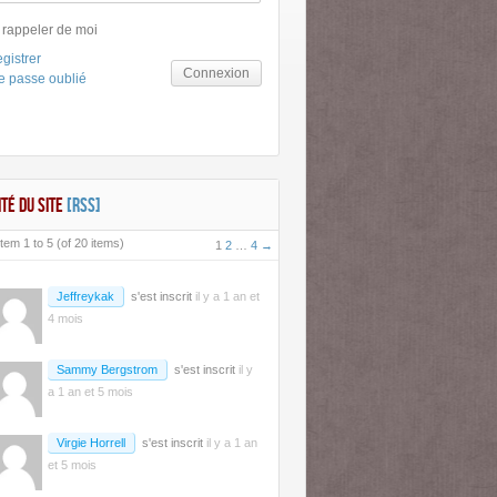
 rappeler de moi
gistrer
Connexion
e passe oublié
ITÉ DU SITE
[RSS]
tem 1 to 5 (of 20 items)
1
2
…
4
→
Jeffreykak
s'est inscrit
il y a 1 an et
4 mois
Sammy Bergstrom
s'est inscrit
il y
a 1 an et 5 mois
Virgie Horrell
s'est inscrit
il y a 1 an
et 5 mois