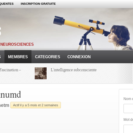
QUENTES
INSCRIPTION GRATUITE
S NEUROSCIENCES
S
MEMBRES
CATEGORIES
CONNEXION
Fascination –
L’intelligence subconsciente
Colloque Hypnoses 2013 – Compte-
anumd
Rendu d’une Journée
Nom d'
netm
Actif il y a 5 mois et 2 semaines
Michel Onfray
Mot d