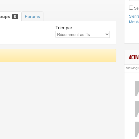
Se
roups
Forums
0
S'enre
Mot d
Trier par:
ACTIV
Viewing i