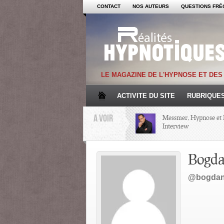
CONTACT
NOS AUTEURS
QUESTIONS FRÉ
LE MAGAZINE DE L'HYPNOSE ET DE
ACTIVITE DU SITE
RUBRIQUE
A VOIR
Messmer, Hypnose et 
Interview
Mémoire et Hypnose
Bogd
@bogda
Regards croisés avec 