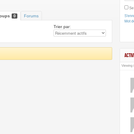
Se
roups
Forums
0
S'enre
Mot d
Trier par:
ACTIV
Viewing i