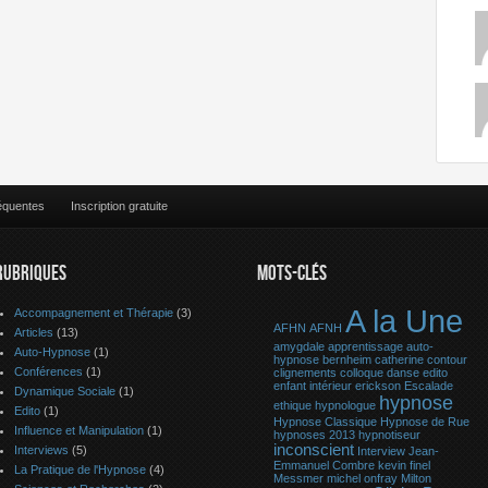
équentes
Inscription gratuite
RUBRIQUES
MOTS-CLÉS
A la Une
Accompagnement et Thérapie
(3)
AFHN
AFNH
Articles
(13)
amygdale
apprentissage
auto-
Auto-Hypnose
(1)
hypnose
bernheim
catherine contour
Conférences
(1)
clignements
colloque
danse
edito
enfant intérieur
erickson
Escalade
Dynamique Sociale
(1)
hypnose
ethique
hypnologue
Edito
(1)
Hypnose Classique
Hypnose de Rue
Influence et Manipulation
(1)
hypnoses 2013
hypnotiseur
inconscient
Interviews
(5)
Interview
Jean-
Emmanuel Combre
kevin finel
La Pratique de l'Hypnose
(4)
Messmer
michel onfray
Milton