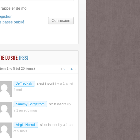
 rappeler de moi
gistrer
Connexion
e passe oublié
ITÉ DU SITE
[RSS]
tem 1 to 5 (of 20 items)
1
2
…
4
→
Jeffreykak
s'est inscrit
il y a 1 an et
4 mois
Sammy Bergstrom
s'est inscrit
il y
a 1 an et 5 mois
Virgie Horrell
s'est inscrit
il y a 1 an
et 5 mois