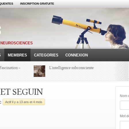
QUENTES
INSCRIPTION GRATUITE
S NEUROSCIENCES
S
MEMBRES
CATEGORIES
CONNEXION
Fascination –
L’intelligence subconsciente
Colloque Hypnoses 2013 – Compte-
ET SEGUIN
Rendu d’une Journée
Nom d'
c
Actif il y a 13 ans et 4 mois
Michel Onfray
Mot d