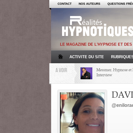
CONTACT
NOS AUTEURS
QUESTIONS FRÉ
LE MAGAZINE DE L'HYPNOSE ET DE
ACTIVITE DU SITE
RUBRIQUE
A VOIR
Messmer, Hypnose et 
Interview
Mémoire et Hypnose
DAVI
@enilora
Regards croisés avec 