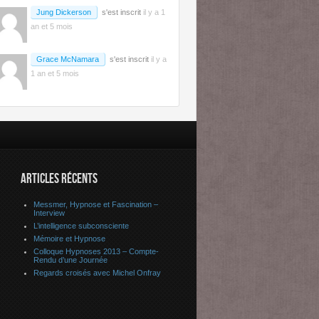
Jung Dickerson
s'est inscrit
il y a 1
an et 5 mois
Grace McNamara
s'est inscrit
il y a
1 an et 5 mois
ARTICLES RÉCENTS
Messmer, Hypnose et Fascination –
Interview
L’intelligence subconsciente
Mémoire et Hypnose
Colloque Hypnoses 2013 – Compte-
Rendu d’une Journée
Regards croisés avec Michel Onfray