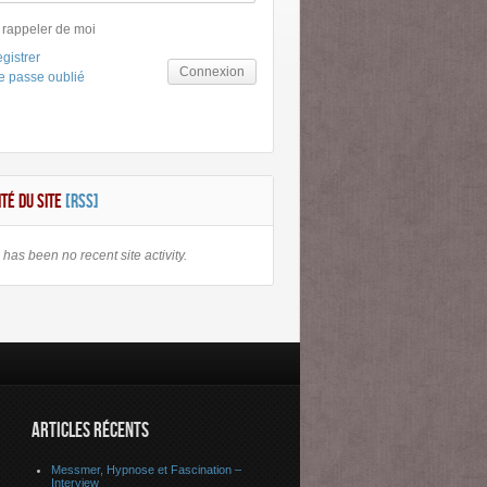
 rappeler de moi
gistrer
Connexion
e passe oublié
ITÉ DU SITE
[RSS]
has been no recent site activity.
ARTICLES RÉCENTS
Messmer, Hypnose et Fascination –
Interview