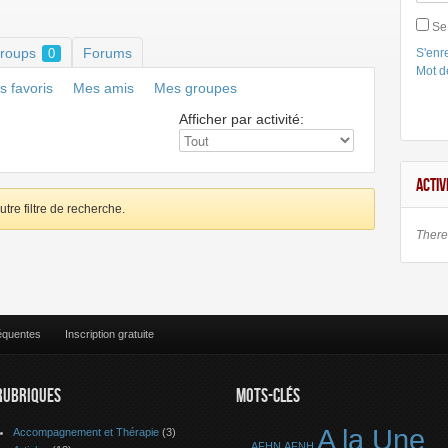
Se
roups
Forums
0
S'enre
Mot d
 favoris
Mes amis
Mes groupes
Afficher par activité:
ACTIV
utre filtre de recherche.
There 
équentes
Inscription gratuite
RUBRIQUES
MOTS-CLÉS
A la Une
Accompagnement et Thérapie
(3)
AFHN
AFNH