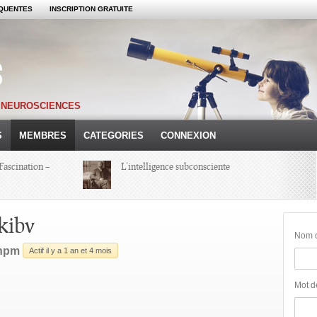
QUENTES
INSCRIPTION GRATUITE
S NEUROSCIENCES
S
MEMBRES
CATEGORIES
CONNEXION
Fascination –
L’intelligence subconsciente
Colloque Hypnoses 2013 – Compte-
ikibv
Rendu d’une Journée
Nom d'
khpm
Actif il y a 1 an et 4 mois
Michel Onfray
Mot d