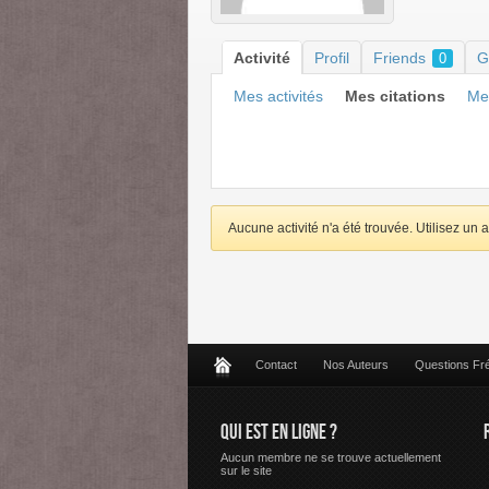
Activité
Profil
Friends
G
0
Mes activités
Mes citations
Mes
Aucune activité n'a été trouvée. Utilisez un a
Contact
Nos Auteurs
Questions Fr
QUI EST EN LIGNE ?
Aucun membre ne se trouve actuellement
sur le site