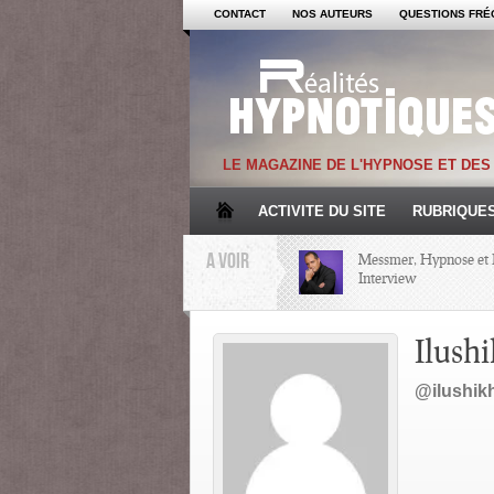
CONTACT
NOS AUTEURS
QUESTIONS FRÉ
LE MAGAZINE DE L'HYPNOSE ET DE
ACTIVITE DU SITE
RUBRIQUE
A VOIR
Messmer, Hypnose et 
Interview
Mémoire et Hypnose
Ilush
@ilushi
Regards croisés avec 