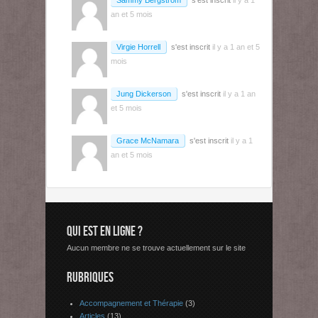
Sammy Bergstrom
s'est inscrit
il y a 1
an et 5 mois
Virgie Horrell
s'est inscrit
il y a 1 an et 5
mois
Jung Dickerson
s'est inscrit
il y a 1 an
et 5 mois
Grace McNamara
s'est inscrit
il y a 1
an et 5 mois
QUI EST EN LIGNE ?
Aucun membre ne se trouve actuellement sur le site
RUBRIQUES
Accompagnement et Thérapie
(3)
Articles
(13)