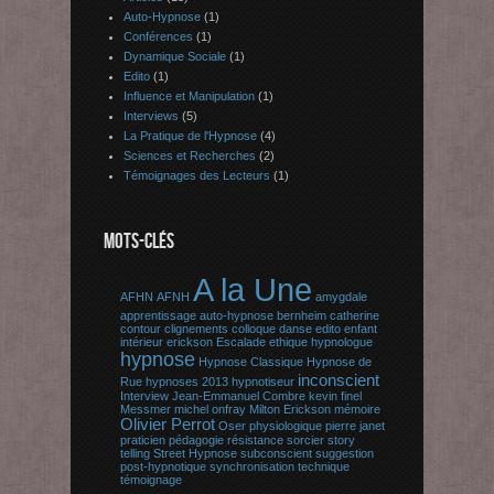
Auto-Hypnose
(1)
Conférences
(1)
Dynamique Sociale
(1)
Edito
(1)
Influence et Manipulation
(1)
Interviews
(5)
La Pratique de l'Hypnose
(4)
Sciences et Recherches
(2)
Témoignages des Lecteurs
(1)
MOTS-CLÉS
A la Une
AFHN
AFNH
amygdale
apprentissage
auto-hypnose
bernheim
catherine
contour
clignements
colloque
danse
edito
enfant
intérieur
erickson
Escalade
ethique
hypnologue
hypnose
Hypnose Classique
Hypnose de
inconscient
Rue
hypnoses 2013
hypnotiseur
Interview
Jean-Emmanuel Combre
kevin finel
Messmer
michel onfray
Milton Erickson
mémoire
Olivier Perrot
Oser
physiologique
pierre janet
praticien
pédagogie
résistance
sorcier
story
telling
Street Hypnose
subconscient
suggestion
post-hypnotique
synchronisation
technique
témoignage