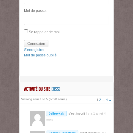
Mot de passe:
Se rappeler de moi
Connexion
S'enregistrer
Mot de passe oublié
ACTIVITÉ DU SITE
[RSS]
Viewing item 1 to 5 (of 20 items)
1
2
…
4
→
Jeffreykak
s'est inscrit
il y a 1 an et 4
mois