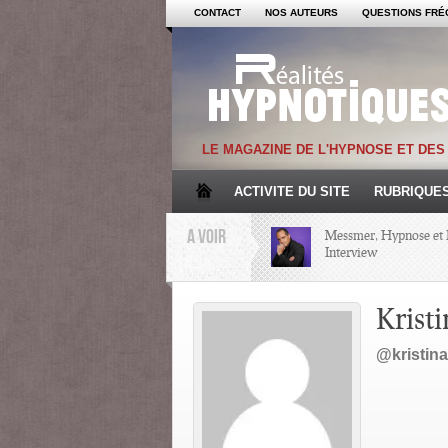
CONTACT
NOS AUTEURS
QUESTIONS FRÉ
LE MAGAZINE DE L'HYPNOSE ET DE
ACTIVITE DU SITE
RUBRIQUE
A VOIR
Messmer, Hypnose et 
Interview
Mémoire et Hypnose
Kristi
@kristina
Regards croisés avec 