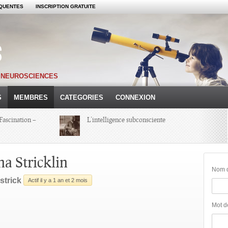
QUENTES
INSCRIPTION GRATUITE
S NEUROSCIENCES
S
MEMBRES
CATEGORIES
CONNEXION
Fascination –
L’intelligence subconsciente
Colloque Hypnoses 2013 – Compte-
na Stricklin
Rendu d’une Journée
Nom d'
strick
Actif il y a 1 an et 2 mois
Michel Onfray
Mot d