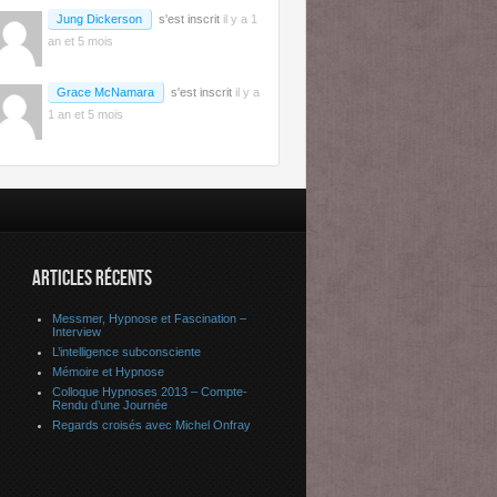
Jung Dickerson
s'est inscrit
il y a 1
an et 5 mois
Grace McNamara
s'est inscrit
il y a
1 an et 5 mois
ARTICLES RÉCENTS
Messmer, Hypnose et Fascination –
Interview
L’intelligence subconsciente
Mémoire et Hypnose
Colloque Hypnoses 2013 – Compte-
Rendu d’une Journée
Regards croisés avec Michel Onfray