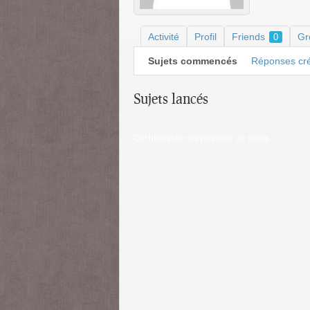
Activité
Profil
Friends
Gr
0
Sujets commencés
Réponses cr
Sujets lancés
Cet utilisateur n'a pas créé de sujets.