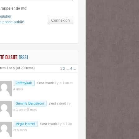
 rappeler de moi
gistrer
Connexion
e passe oublié
ITÉ DU SITE
[RSS]
tem 1 to 5 (of 20 items)
1
2
…
4
→
Jeffreykak
s'est inscrit
il y a 1 an et
4 mois
Sammy Bergstrom
s'est inscrit
il y
a 1 an et 5 mois
Virgie Horrell
s'est inscrit
il y a 1 an
et 5 mois