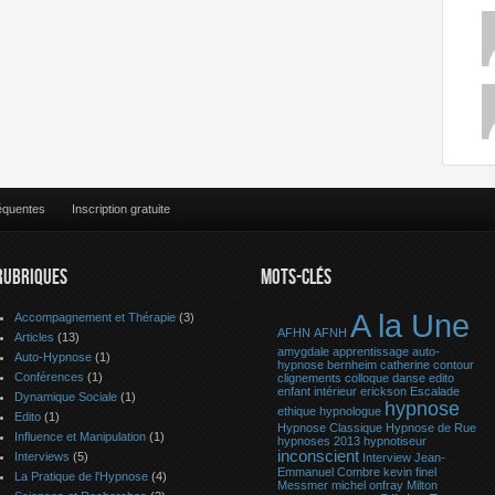
équentes
Inscription gratuite
RUBRIQUES
MOTS-CLÉS
A la Une
Accompagnement et Thérapie
(3)
AFHN
AFNH
Articles
(13)
amygdale
apprentissage
auto-
Auto-Hypnose
(1)
hypnose
bernheim
catherine contour
Conférences
(1)
clignements
colloque
danse
edito
enfant intérieur
erickson
Escalade
Dynamique Sociale
(1)
hypnose
ethique
hypnologue
Edito
(1)
Hypnose Classique
Hypnose de Rue
Influence et Manipulation
(1)
hypnoses 2013
hypnotiseur
inconscient
Interviews
(5)
Interview
Jean-
Emmanuel Combre
kevin finel
La Pratique de l'Hypnose
(4)
Messmer
michel onfray
Milton