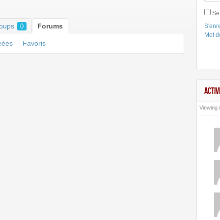
Se
oups
Forums
0
S'enre
Mot d
éées
Favoris
ACTIV
Viewing i