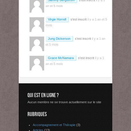
Sammy Bergstrom
s'est inscrit
il y a 1
an et 5 mois
Virgie Horrell
s'est inscrit
il y a 1 an et 5
mois
Jung Dickerson
s'est inscrit
il y a 1 an
et 5 mois
Grace McNamara
s'est inscrit
il y a 1
an et 5 mois
QUI EST EN LIGNE ?
Aucun membre ne se trouve actuellement sur le site
RUBRIQUES
Accompagnement et Thérapie
(3)
Articles
(13)