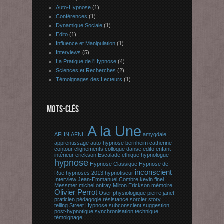
Auto-Hypnose
(1)
Conférences
(1)
Dynamique Sociale
(1)
Edito
(1)
Influence et Manipulation
(1)
Interviews
(5)
La Pratique de l'Hypnose
(4)
Sciences et Recherches
(2)
Témoignages des Lecteurs
(1)
MOTS-CLÉS
A la Une
AFHN
AFNH
amygdale
apprentissage
auto-hypnose
bernheim
catherine
contour
clignements
colloque
danse
edito
enfant
intérieur
erickson
Escalade
ethique
hypnologue
hypnose
Hypnose Classique
Hypnose de
inconscient
Rue
hypnoses 2013
hypnotiseur
Interview
Jean-Emmanuel Combre
kevin finel
Messmer
michel onfray
Milton Erickson
mémoire
Olivier Perrot
Oser
physiologique
pierre janet
praticien
pédagogie
résistance
sorcier
story
telling
Street Hypnose
subconscient
suggestion
post-hypnotique
synchronisation
technique
témoignage