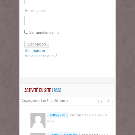
Mot de passe:
Se rappeler de moi
Connexion
S'enregistrer
Mot de passe oublié
ACTIVITÉ DU SITE
[RSS]
Viewing item 1 to 5 (of 20 items)
1
2
…
4
→
Jeffreykak
s'est inscrit
il y a 1 an et 4
mois