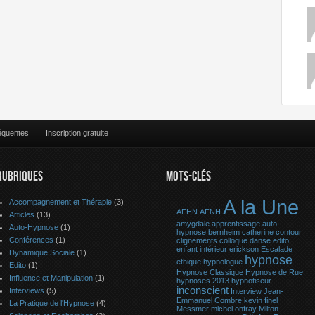
équentes
Inscription gratuite
RUBRIQUES
MOTS-CLÉS
A la Une
Accompagnement et Thérapie
(3)
AFHN
AFNH
Articles
(13)
amygdale
apprentissage
auto-
Auto-Hypnose
(1)
hypnose
bernheim
catherine contour
Conférences
(1)
clignements
colloque
danse
edito
enfant intérieur
erickson
Escalade
Dynamique Sociale
(1)
hypnose
ethique
hypnologue
Edito
(1)
Hypnose Classique
Hypnose de Rue
Influence et Manipulation
(1)
hypnoses 2013
hypnotiseur
inconscient
Interviews
(5)
Interview
Jean-
Emmanuel Combre
kevin finel
La Pratique de l'Hypnose
(4)
Messmer
michel onfray
Milton