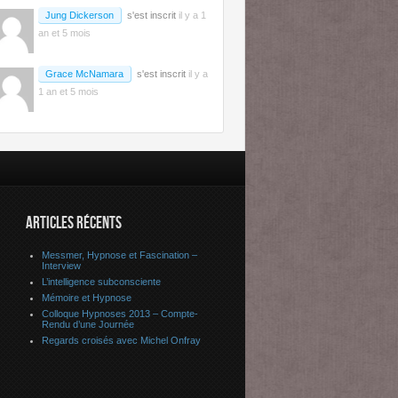
Jung Dickerson
s'est inscrit
il y a 1
an et 5 mois
Grace McNamara
s'est inscrit
il y a
1 an et 5 mois
ARTICLES RÉCENTS
Messmer, Hypnose et Fascination –
Interview
L’intelligence subconsciente
Mémoire et Hypnose
Colloque Hypnoses 2013 – Compte-
Rendu d’une Journée
Regards croisés avec Michel Onfray