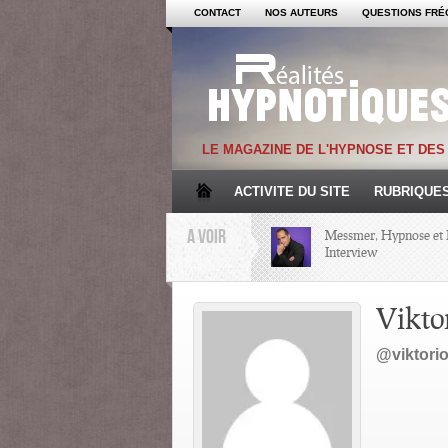
CONTACT
NOS AUTEURS
QUESTIONS FRÉ
LE MAGAZINE DE L'HYPNOSE ET DE
ACTIVITE DU SITE
RUBRIQUE
A VOIR
Messmer, Hypnose et 
Interview
Mémoire et Hypnose
Vikto
@viktorio
Regards croisés avec 