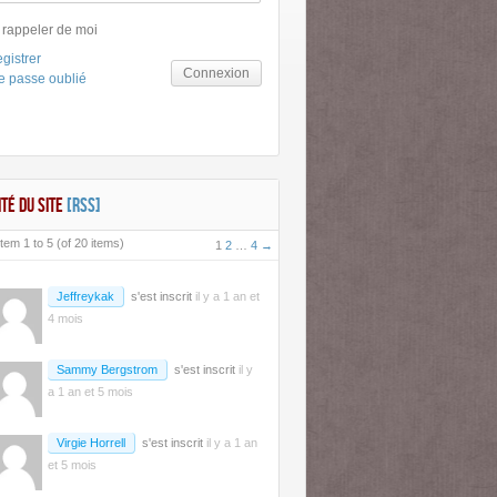
 rappeler de moi
gistrer
Connexion
e passe oublié
ITÉ DU SITE
[RSS]
tem 1 to 5 (of 20 items)
1
2
…
4
→
Jeffreykak
s'est inscrit
il y a 1 an et
4 mois
Sammy Bergstrom
s'est inscrit
il y
a 1 an et 5 mois
Virgie Horrell
s'est inscrit
il y a 1 an
et 5 mois