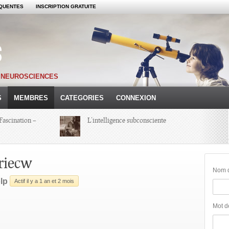
QUENTES
INSCRIPTION GRATUITE
S NEUROSCIENCES
S
MEMBRES
CATEGORIES
CONNEXION
Fascination –
L’intelligence subconsciente
Colloque Hypnoses 2013 – Compte-
riecw
Rendu d’une Journée
Nom d'
lp
Actif il y a 1 an et 2 mois
Michel Onfray
Mot d