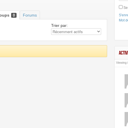
Se
roups
Forums
0
S'enre
Mot d
Trier par:
ACTIV
Viewing i