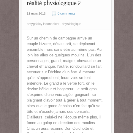
réalité physiologique ?
0 comments
12 mars 2013
,
,
amygdale
inconscient
physiologique
Sur un chemin de campagne arrive un
couple bizarre, désassorti, se déplaçant
ensemble mais sans être au même pas. Au
loin les ailes de quelques moulins. L’un des
personnages, grand, maigre, chevauche un
cheval efflanqué, l’autre, rondouillard se fait
secouer sur l’échine d’un âne. A mesure
qu’ils s’approchent, leurs voix se font
entendre. Le grand a le verbe fort, on le
devine hâbleur et bagarreur. Le petit gros
s’exprime d’une voix aigüe, geignant, se
plaignant d’avoir tout à gérer à tout moment,
alors que le grand échalas n’en fait qu’à sa
tête et n’écoute jamais ses conseils.
D’ailleurs, celui-ci ne l’écoute même plus, il
fonce au galop en direction des moulins.
Chacun aura reconnu Don Quichotte et