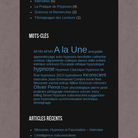
Interviews
(5)
La Pratique de l'Hypnose
(4)
Sciences et Recherches
(2)
Témoignages des Lecteurs
(1)
MOTS-CLÉS
A la Une
AFHN
AFNH
amygdale
apprentissage
auto-hypnose
bernheim
catherine
contour
clignements
colloque
danse
edito
enfant
intérieur
erickson
Escalade
ethique
hypnologue
hypnose
Hypnose Classique
Hypnose de
inconscient
Rue
hypnoses 2013
hypnotiseur
Interview
Jean-Emmanuel Combre
kevin finel
Messmer
michel onfray
Milton Erickson
mémoire
Olivier Perrot
Oser
physiologique
pierre janet
praticien
pédagogie
résistance
sorcier
story
telling
Street Hypnose
subconscient
suggestion
post-hypnotique
synchronisation
technique
témoignage
ARTICLES RÉCENTS
Messmer, Hypnose et Fascination – Interview
L’intelligence subconsciente