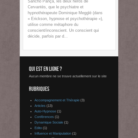
Sancho Pança, les deux héros de
Cervantès, que le psychiatre et
hypnothérapeute Dominique Megglé (dans
« Erickson, hypnose et psychothérapie »),
utilise comme métaphore du
conscient/inconscient. Un conscient qui
décide, parfois par d...
QUI EST EN LIGNE ?
Aucun membre ne se trouve actuellement sur le site
RUBRIQUES
Accompagnement et Thérapie
(3)
Articles
(13)
Auto-Hypnose
(1)
Conférences
(1)
Dynamique Sociale
(1)
Edito
(1)
Influence et Manipulation
(1)