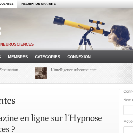
QUENTES
INSCRIPTION GRATUITE
S NEUROSCIENCES
S
MEMBRES
CATEGORIES
CONNEXION
Fascination –
L’intelligence subconsciente
Colloque Hypnoses 2013 – Compte-
Conn
Rendu d’une Journée
ntes
Nom d'
Michel Onfray
zine en ligne sur l’Hypnose
Mot d
ces ?