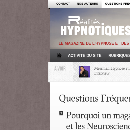
CONTACT
NOS AUTEURS
QUESTIONS FRÉ
LE MAGAZINE DE L'HYPNOSE ET DE
ACTIVITE DU SITE
RUBRIQUE
A VOIR
Messmer, Hypnose et 
Interview
Mémoire et Hypnose
Questions Fréque
Regards croisés avec 
Pourquoi un maga
et les Neuroscien