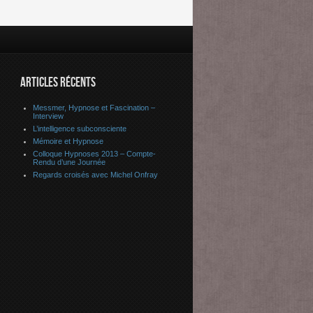
ARTICLES RÉCENTS
Messmer, Hypnose et Fascination –
Interview
L’intelligence subconsciente
Mémoire et Hypnose
Colloque Hypnoses 2013 – Compte-
Rendu d’une Journée
Regards croisés avec Michel Onfray