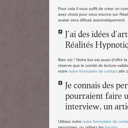
Pour cela il vous suffit de créer un co
avez choisi pour vous inscrire sur Réal
avatar sera diffusé automatiquement.
J’ai des idées d’ar
Réalités Hypnoti
Bien sûr ! Notre but est aussi d’offrir l
réserve que le comité de lecture valide 
notre
notre formulaire de contact
afin 
Je connais des pe
pourraient faire 
interview, un artic
Utilisez notre
notre formulaire de conta
personnes, ou utilisez les
forums