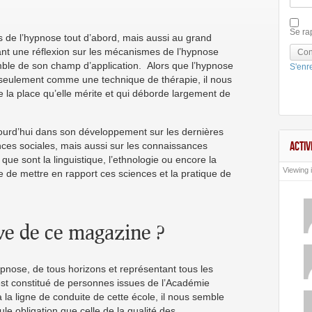
Se ra
ls de l’hypnose tout d’abord, mais aussi au grand
ant une réflexion sur les mécanismes de l’hypnose
Con
ble de son champ d’application. Alors que l’hypnose
S'enre
e seulement comme une technique de thérapie, il nous
e la place qu’elle mérite et qui déborde largement de
ourd’hui dans son développement sur les dernières
ACTIV
ces sociales, mais aussi sur les connaissances
e sont la linguistique, l’ethnologie ou encore la
Viewing i
e de mettre en rapport ces sciences et la pratique de
tive de ce magazine ?
pnose, de tous horizons et représentant tous les
est constitué de personnes issues de l’Académie
a ligne de conduite de cette école, il nous semble
e obligation que celle de la qualité des