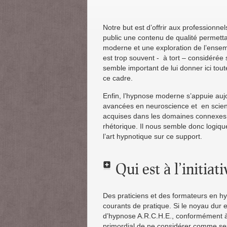
Notre but est d’offrir aux professionne
public une contenu de qualité permett
moderne et une exploration de l’ensem
est trop souvent - à tort – considéré
semble important de lui donner ici tout
ce cadre.
Enfin, l’hypnose moderne s’appuie auj
avancées en neuroscience et en scien
acquises dans les domaines connexes qu
rhétorique. Il nous semble donc logiqu
l’art hypnotique sur ce support.
Qui est à l’initia
Des praticiens et des formateurs en hy
courants de pratique. Si le noyau dur 
d’hypnose A.R.C.H.E., conformément à l
primordial de ne considérer comme seul