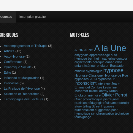
équentes
Inscription gratuite
RUBRIQUES
MOTS-CLÉS
A la Une
Accompagnement et Thérapie
(3)
AFHN
AFNH
Articles
(13)
amygdale
apprentissage
auto-
Auto-Hypnose
(1)
hypnose
bernheim
catherine contour
Conférences
(1)
clignements
colloque
danse
edito
enfant intérieur
erickson
Escalade
Dynamique Sociale
(1)
hypnose
ethique
hypnologue
Edito
(1)
Hypnose Classique
Hypnose de Rue
Influence et Manipulation
(1)
hypnoses 2013
hypnotiseur
inconscient
Interviews
(5)
Interview
Jean-
Emmanuel Combre
kevin finel
La Pratique de l'Hypnose
(4)
Messmer
michel onfray
Milton
Sciences et Recherches
(2)
Olivier Perrot
Erickson
mémoire
Témoignages des Lecteurs
(1)
Oser
physiologique
pierre janet
praticien
pédagogie
résistance
sorcier
story telling
Street Hypnose
subconscient
suggestion post-
hypnotique
synchronisation
technique
témoignage