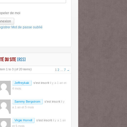
ppeler de moi
nexion
gistrer
Mot de passe oublié
ITÉ DU SITE
[RSS]
tem 1 to 3 (of 20 items)
1
2
…
7
→
Jeffreykak
s'est inscrit
il y a 1 an et
4 mois
Sammy Bergstrom
s'est inscrit
il y
a 1 an et 5 mois
Virgie Horrell
s'est inscrit
il y a 1 an
et 5 mois