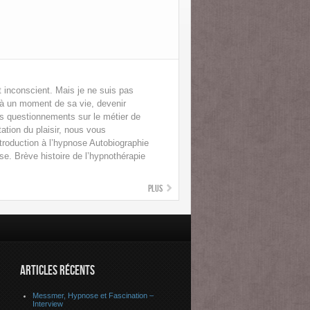
ut inconscient. Mais je ne suis pas
, à un moment de sa vie, devenir
es questionnements sur le métier de
ation du plaisir, nous vous
ntroduction à l’hypnose Autobiographie
se. Brève histoire de l’hypnothérapie
Plus
ARTICLES RÉCENTS
Messmer, Hypnose et Fascination –
Interview