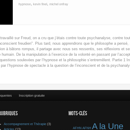
,
,
hypnose
kevin finel
michel onfray
i travaillé sur Freud, on a cru que j’étais contre toute psychanalyse, contre to
l’inconscient freudien". Plus tard, nous apprendrons que le philosophe a pensé
on à bâtons rompus, il partage avec nous ses ressentis, ses réflexions et s
e humain. De la manipulation à l’exercice de la volonté en passant par l’accept
 questions soulevées par l’hypnose et la philosophie s’entremêlent. Partie 1 I
 par l’hypnose de spectacle à la question de l’inconscient et de la psychanaly
équentes
Inscription gratuite
RUBRIQUES
MOTS-CLÉS
A la Une
Accompagnement et Thérapie
(3)
AFHN
AFNH
Articles
(13)