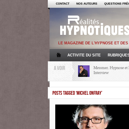
CONTACT
NOS AUTEURS
QUESTIONS FRÉ
LE MAGAZINE DE L'HYPNOSE ET DE
ACTIVITE DU SITE
RUBRIQUE
A VOIR
Messmer, Hypnose et 
Interview
Mémoire et Hypnose
POSTS TAGGED ‘MICHEL ONFRAY’
Regards croisés avec 