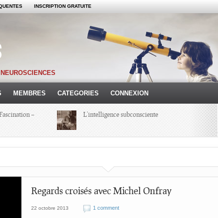
QUENTES
INSCRIPTION GRATUITE
S NEUROSCIENCES
S
MEMBRES
CATEGORIES
CONNEXION
Fascination –
L’intelligence subconsciente
Colloque Hypnoses 2013 – Compte-
Rendu d’une Journée
Michel Onfray
Regards croisés avec Michel Onfray
1 comment
22 octobre 2013