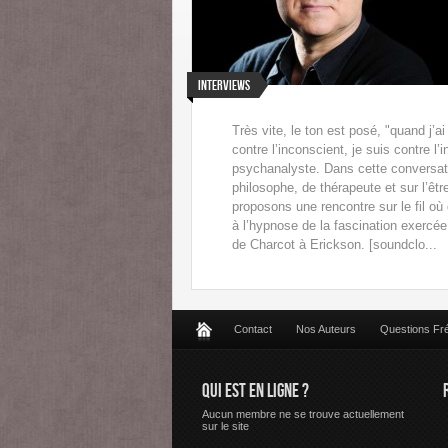
Interviews
Très vite, le ton est posé, "quand j’a
contre l’inconscient, je suis contre 
psychanalyste. Dans cette conversati
philosophe, de thérapeute et sur l’êtr
proposons une rencontre sur le fil où
à l’hypnose de la fascination exercée
de Charcot à Erickson. [soundclo...
Contact
Nos Auteurs
Questions Fr
QUI EST EN LIGNE ?
Aucun membre ne se trouve actuellement
sur le site