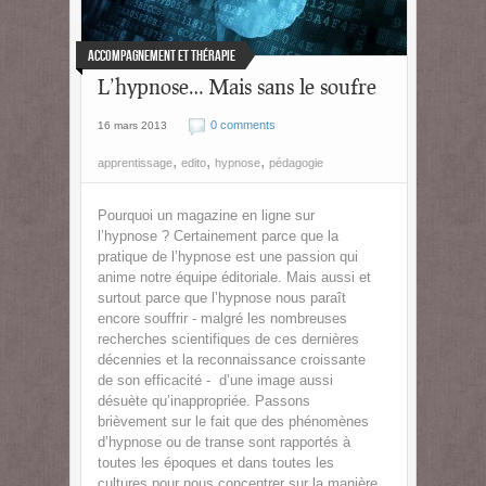
Accompagnement et Thérapie
L’hypnose… Mais sans le soufre
0 comments
16 mars 2013
,
,
,
apprentissage
edito
hypnose
pédagogie
Pourquoi un magazine en ligne sur
l’hypnose ? Certainement parce que la
pratique de l’hypnose est une passion qui
anime notre équipe éditoriale. Mais aussi et
surtout parce que l’hypnose nous paraît
encore souffrir - malgré les nombreuses
recherches scientifiques de ces dernières
décennies et la reconnaissance croissante
de son efficacité - d’une image aussi
désuète qu’inappropriée. Passons
brièvement sur le fait que des phénomènes
d’hypnose ou de transe sont rapportés à
toutes les époques et dans toutes les
cultures pour nous concentrer sur la manière