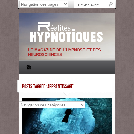
LE MAGAZINE DE L'HYPNOSE ET DES
NEUROSCIENCES
ACTIVITE DU SITE
RUBRIQUES
POSTS TAGGED ‘APPRENTISSAGE’
MEMBRES
CATEGORIES
CONNEXION