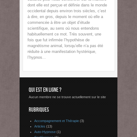
dont elle est perçue et définie dans le monde
occidental depuis environ trois siècles, c’est
à dire, en gros, depuis le moment où elle a
commencée à être un objet d’étude
scientifique, au sens où nous entendons
habituellement ce mot. Très souvent, une
fois que fut infirmée l’hypothèse de
magnétisme animal, lorsqu’elle n’a pas été
réduite à une manifestation hystérique,
l’hypnos...
QUI EST EN LIGNE ?
Aucun membre ne se trouve actuellement sur le site
RUBRIQUES
Accompagnement et Thérapie
(3)
Articles
(13)
Auto-Hypnose
(1)