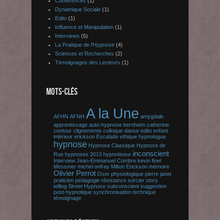
Conférences
(1)
Dynamique Sociale
(1)
Edito
(1)
Influence et Manipulation
(1)
Interviews
(5)
La Pratique de l'Hypnose
(4)
Sciences et Recherches
(2)
Témoignages des Lecteurs
(1)
MOTS-CLÉS
A la Une
AFHN
AFNH
amygdale
apprentissage
auto-hypnose
bernheim
catherine
contour
clignements
colloque
danse
edito
enfant
intérieur
erickson
Escalade
ethique
hypnologue
hypnose
Hypnose Classique
Hypnose de
inconscient
Rue
hypnoses 2013
hypnotiseur
Interview
Jean-Emmanuel Combre
kevin finel
Messmer
michel onfray
Milton Erickson
mémoire
Olivier Perrot
Oser
physiologique
pierre janet
praticien
pédagogie
résistance
sorcier
story
telling
Street Hypnose
subconscient
suggestion
post-hypnotique
synchronisation
technique
témoignage