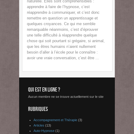
naturelle. Elles sont compréhensibles :
apprendre à faire de l’hypnose, c’est
réapprendre à communiquer, et c’est donc
remettre en question un apprentissage et
quelques croyances. Ce qui me semble
remarquable néanmoins, c’est d’éprouver
une telle difficulté à réapprendre quelque
chose qui soit pourtant si grégaire, si animal,
que les êtres humains n’aient nullement
besoin d’aller à l’école pour le connaître :
avoir une vraie conversation, c’est être ...
QUI EST EN LIGNE ?
Aucun membre ne se trouve actuellement sur le site
RUBRIQUES
Accompagnement et Thérapie
(3)
Articles
(13)
Auto-Hypnose
(1)