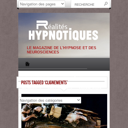
LE MAGAZINE DE L'HYPNOSE ET DES
NEUROSCIENCES
ACTIVITE DU SITE
RUBRIQUES
POSTS TAGGED ‘CLIGNEMENTS’
MEMBRES
CATEGORIES
CONNEXION