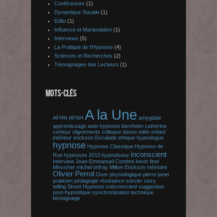
Conférences
(1)
Dynamique Sociale
(1)
Edito
(1)
Influence et Manipulation
(1)
Interviews
(5)
La Pratique de l'Hypnose
(4)
Sciences et Recherches
(2)
Témoignages des Lecteurs
(1)
MOTS-CLÉS
A la Une
AFHN
AFNH
amygdale
apprentissage
auto-hypnose
bernheim
catherine
contour
clignements
colloque
danse
edito
enfant
intérieur
erickson
Escalade
ethique
hypnologue
hypnose
Hypnose Classique
Hypnose de
inconscient
Rue
hypnoses 2013
hypnotiseur
Interview
Jean-Emmanuel Combre
kevin finel
Messmer
michel onfray
Milton Erickson
mémoire
Olivier Perrot
Oser
physiologique
pierre janet
praticien
pédagogie
résistance
sorcier
story
telling
Street Hypnose
subconscient
suggestion
post-hypnotique
synchronisation
technique
témoignage